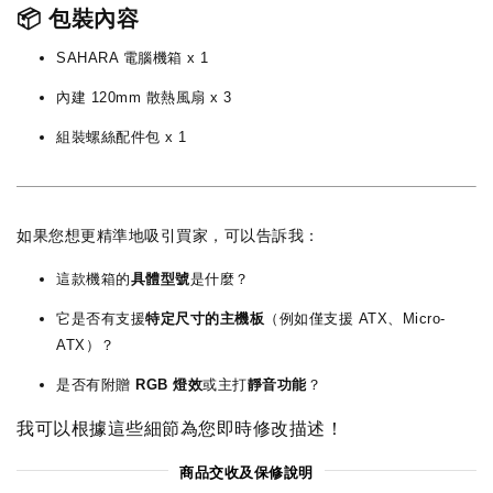
📦 包裝內容
SAHARA 電腦機箱 x 1
內建 120mm 散熱風扇 x 3
組裝螺絲配件包 x 1
如果您想更精準地吸引買家，可以告訴我：
這款機箱的
具體型號
是什麼？
它是否有支援
特定尺寸的主機板
（例如僅支援 ATX、Micro-
ATX）？
是否有附贈
RGB 燈效
或主打
靜音功能
？
我可以根據這些細節為您即時修改描述！
商品交收及保修說明