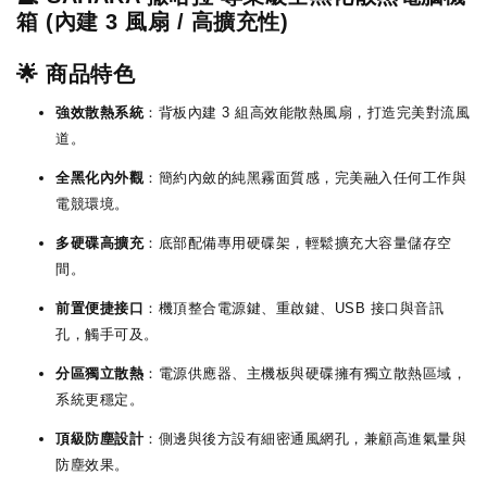
箱 (內建 3 風扇 / 高擴充性)
🌟 商品特色
強效散熱系統
：背板內建 3 組高效能散熱風扇，打造完美對流風
道。
全黑化內外觀
：簡約內斂的純黑霧面質感，完美融入任何工作與
電競環境。
多硬碟高擴充
：底部配備專用硬碟架，輕鬆擴充大容量儲存空
間。
前置便捷接口
：機頂整合電源鍵、重啟鍵、USB 接口與音訊
孔，觸手可及。
分區獨立散熱
：電源供應器、主機板與硬碟擁有獨立散熱區域，
系統更穩定。
頂級防塵設計
：側邊與後方設有細密通風網孔，兼顧高進氣量與
防塵效果。