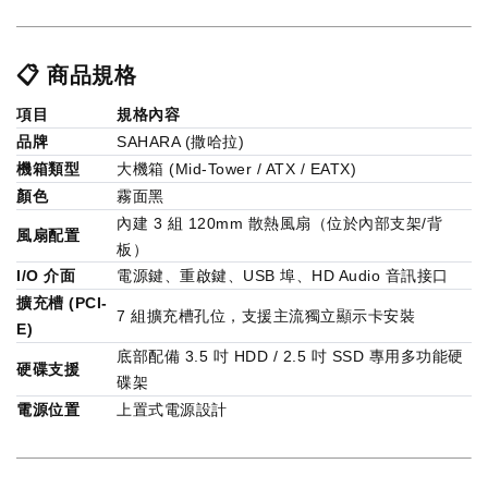
📋 商品規格
項目
規格內容
品牌
SAHARA (撒哈拉)
機箱類型
大機箱 (Mid-Tower / ATX / EATX)
顏色
霧面黑
內建 3 組 120mm 散熱風扇（位於內部支架/背
風扇配置
板）
I/O 介面
電源鍵、重啟鍵、USB 埠、HD Audio 音訊接口
擴充槽 (PCI-
7 組擴充槽孔位，支援主流獨立顯示卡安裝
E)
底部配備 3.5 吋 HDD / 2.5 吋 SSD 專用多功能硬
硬碟支援
碟架
電源位置
上置式電源設計