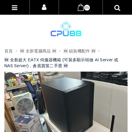
(0)
首頁
🆕 全新電腦商品 🆕
🆕 組裝機配件 🆕
🆕 全新超大 EATX 伺服器機箱 (可裝多顯示咭做 AI Server 或
NAS Server)，倉底貨當二手賣 🆕