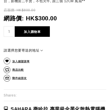
台，新機當二手賣，不包火牛, 跟三個 12CM 風扇**
店面價:
HK$800.00
網路價:
HK$300.00
加入購物車
請選擇您要寄送的地址
加入願望請單
商品比較
郵件給朋友
Shares:
💻 SAHARA 撒哈拉 專業級全黑化散熱電腦機