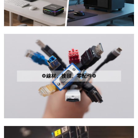
⚙️線材、接頭、零配件⚙️