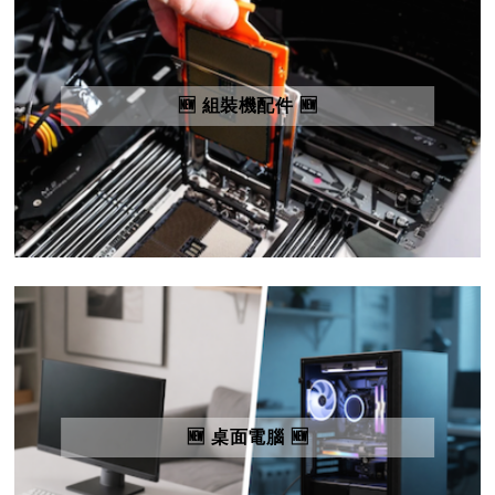
🆕 組裝機配件 🆕
🆕 桌面電腦 🆕