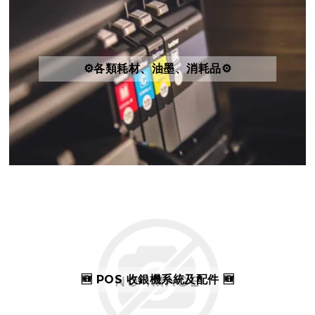
⚙️各類耗材、油墨、消耗品⚙️
🆕 POS 收銀機系統及配件 🆕