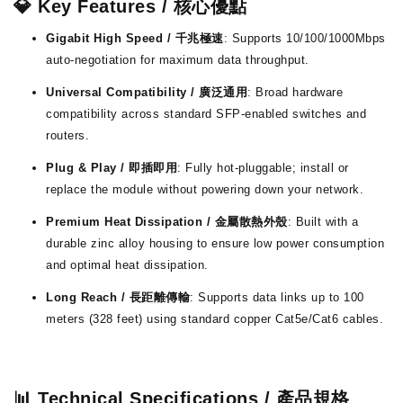
💎 Key Features / 核心優點
Gigabit High Speed / 千兆極速
: Supports 10/100/1000Mbps
auto-negotiation for maximum data throughput.
Universal Compatibility / 廣泛通用
: Broad hardware
compatibility across standard SFP-enabled switches and
routers.
Plug & Play / 即插即用
: Fully hot-pluggable; install or
replace the module without powering down your network.
Premium Heat Dissipation / 金屬散熱外殼
: Built with a
durable zinc alloy housing to ensure low power consumption
and optimal heat dissipation.
Long Reach / 長距離傳輸
: Supports data links up to 100
meters (328 feet) using standard copper Cat5e/Cat6 cables.
📊 Technical Specifications / 產品規格