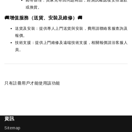
郵寄辦理：買家先寄回問題商品，經測試確認後安排退款
或換貨。
🚚增值服務（送貨、安裝及維修）🚚
送貨及安裝：提供專人上門送貨與安裝，費用請聯絡客服查詢及
報價。
技術支援：提供上門維修及遠端技術支援，相關報價請洽客服人
員。
只有註冊用戶才能使用該功能
資訊
Sitemap