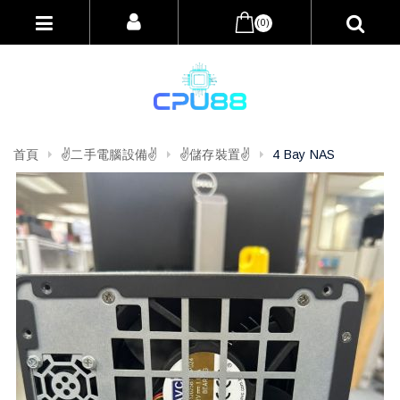
(0)
首頁
✌️二手電腦設備✌️
✌️儲存裝置✌️
4 Bay NAS