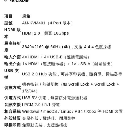
項目
規格
型號
AM
-KVM40
1（4 Port
版本）
HDMI 版
HDMI 2.0，頻寬
18Gbps
本
最高解析
384
0×2160 @ 60Hz (4K)，支援 4:4:4 色度採樣
度
輸入介面
4× HDMI + 4× USB-B（連接電腦端）
輸出介面
1× HDMI（連接顯示器）+ 1× USB-A（鍵鼠輸出）
USB 支
USB 2.0 Hub 功能，可共享印表機、隨身碟、掃描器等
援
機身按鈕 / 熱鍵切換（如 Scroll Lock + Scroll Lock +
切換方式
1/2/3/4）
供電方式
USB 5V 供電，無需額外電源適配器
音訊支援
LPCM 2.0
/ 5.
1 聲道
相容系統
Windows /
macOS / Linux /
PS4 / Xbox
等
HDMI 裝置
外殼材質
金屬外殼
，散熱佳、耐用防
摔
即插即用
免驅動安裝
，支援熱插拔