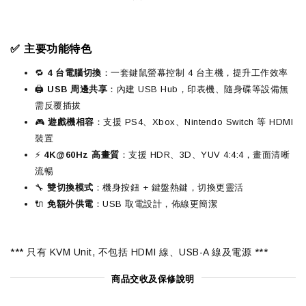
✅ 主要功能特色
🔁
4 台電腦切換
：一套鍵鼠螢幕控制 4 台主機，提升工作效率
🖨️
USB 周邊共享
：內建 USB Hub，印表機、隨身碟等設備無
需反覆插拔
🎮
遊戲機相容
：支援 PS4、Xbox、Nintendo Switch 等 HDMI
裝置
⚡
4K@60Hz 高畫質
：支援 HDR、3D、YUV 4:4:4，畫面清晰
流暢
🔧
雙切換模式
：機身按鈕 + 鍵盤熱鍵，切換更靈活
🔌
免額外供電
：USB 取電設計，佈線更簡潔
*** 只有 KVM Unit, 不包括 HDMI 線、USB-A 線及電源 ***
商品交收及保修說明