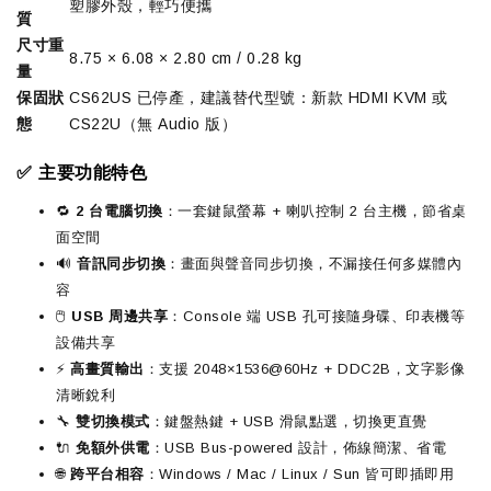
塑膠外殼，輕巧便攜
質
尺寸重
8.75 × 6.08 × 2.80 cm / 0.28 kg
量
保固狀
CS62US 已停產，建議替代型號：新款 HDMI KVM 或
態
CS22U（無 Audio 版）
✅ 主要功能特色
🔁
2 台電腦切換
：一套鍵鼠螢幕 + 喇叭控制 2 台主機，節省桌
面空間
🔊
音訊同步切換
：畫面與聲音同步切換，不漏接任何多媒體內
容
🖱️
USB 周邊共享
：Console 端 USB 孔可接隨身碟、印表機等
設備共享
⚡
高畫質輸出
：支援 2048×1536@60Hz + DDC2B，文字影像
清晰銳利
🔧
雙切換模式
：鍵盤熱鍵 + USB 滑鼠點選，切換更直覺
🔌
免額外供電
：USB Bus-powered 設計，佈線簡潔、省電
🌐
跨平台相容
：Windows / Mac / Linux / Sun 皆可即插即用