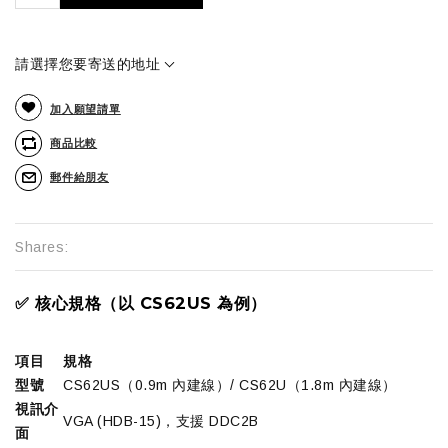
請選擇您要寄送的地址
加入願望請單
商品比較
郵件給朋友
Shares:
✅ 核心規格（以 CS62US 為例）
項目
規格
型號
CS62US（0.9m 內建線）/ CS62U（1.8m 內建線）
視訊介
VGA (HDB-15)，支援 DDC2B
面