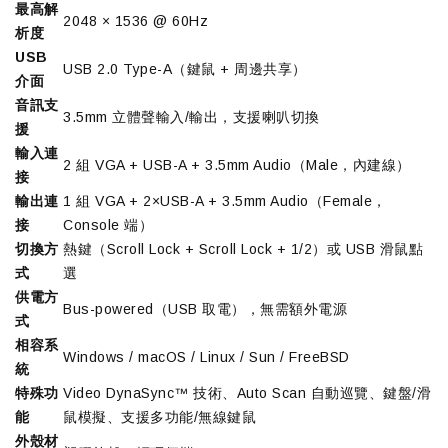
最高解
2048 × 1536 @ 60Hz
析度
USB
USB 2.0 Type-A（鍵鼠 + 周邊共享）
介面
音訊支
3.5mm 立體聲輸入/輸出，支援喇叭切換
援
輸入連
2 組 VGA + USB-A + 3.5mm Audio（Male，內建線）
接
輸出連
1 組 VGA + 2×USB-A + 3.5mm Audio（Female，
接
Console 端）
切換方
熱鍵（Scroll Lock + Scroll Lock + 1/2）或 USB 滑鼠點
式
選
供電方
Bus-powered（USB 取電），無需額外電源
式
相容系
Windows / macOS / Linux / Sun / FreeBSD
統
特殊功
Video DynaSync™ 技術、Auto Scan 自動巡覽、鍵盤/滑
能
鼠模擬、支援多功能/無線鍵鼠
外殼材