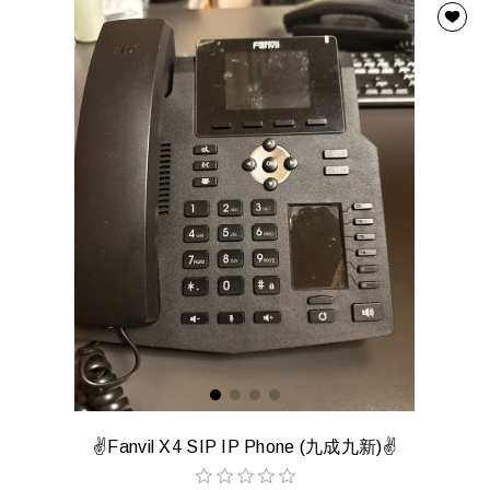
✌️Fanvil X4 SIP IP Phone (九成九新)✌️