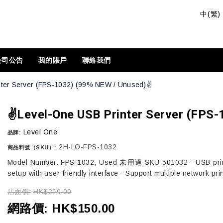
公司公告
我的賬戶
聯絡我們
nter Server (FPS-1032) (99% NEW / Unused)✌️
✌️Level-One USB Printer Server (FPS
Level One
品牌:
2H-LO-FPS-1032
商品料號（SKU）:
Model Number. FPS-1032, Used 未用過 SKU 501032 - USB print se
setup with user-friendly interface - Support multiple network pr
店面價:
HK$250.00
網路價:
HK$150.00