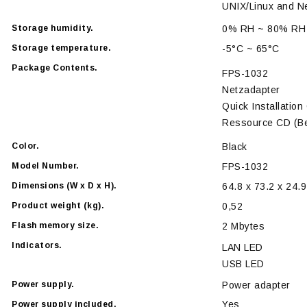
UNIX/Linux and N
Storage humidity.
0% RH ~ 80% RH
Storage temperature.
-5°C ~ 65°C
Package Contents.
FPS-1032
Netzadapter
Quick Installation
Ressource CD (Be
Color.
Black
Model Number.
FPS-1032
Dimensions (W x D x H).
64.8 x 73.2 x 24.
Product weight (kg).
0,52
Flash memory size.
2 Mbytes
Indicators.
LAN LED
USB LED
Power supply.
Power adapter
Yes
Power supply included.