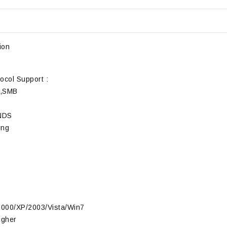
ion
ocol Support :
P,SMB
/NDS
ing
000/XP/2003/Vista/Win7
igher