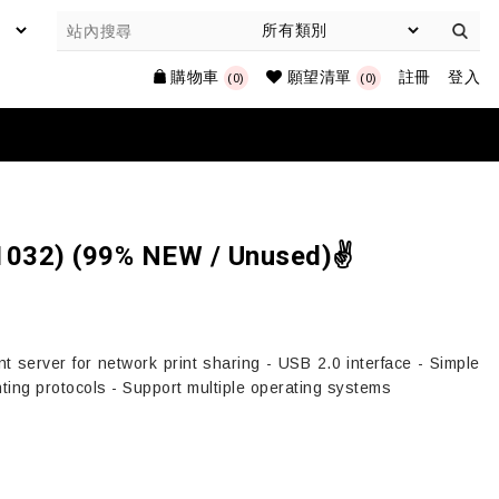
購物車
願望清單
註冊
登入
(0)
(0)
-1032) (99% NEW / Unused)✌️
rver for network print sharing - USB 2.0 interface - Simple
inting protocols - Support multiple operating systems