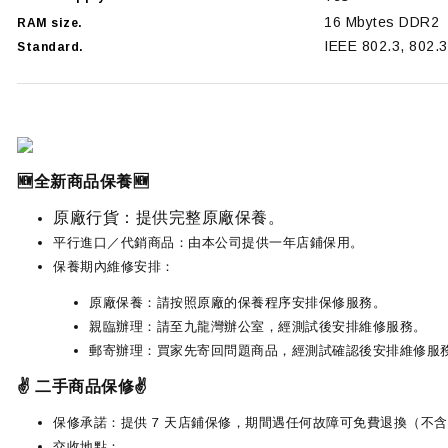
16 Mbytes DDR2
RAM size.
IEEE 802.3, 802.3
Standard.
🆕全新商品保養🆕
原廠行貨：提供完整原廠保養。
平行進口／代銷商品：由本公司提供一年店鋪保用。
保養期內維修安排：
原廠保養：請按照原廠的保養程序安排保修服務。
親臨辦理：請至九龍灣辦公室，經測試後安排維修服務。
郵寄辦理：買家先寄回問題商品，經測試確認後安排維修服
✌️ 二手商品保修✌️
保修承諾：提供 7 天店鋪保修，期間遇任何故障可免費退換（不
交收地點：