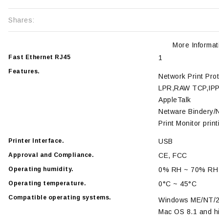
Shares:
More Informat
Fast Ethernet RJ45
1
Features.
Network Print Prot
LPR,RAW TCP,IP
AppleTalk
Netware Bindery
Print Monitor print
Printer Interface.
USB
Approval and Compliance.
CE, FCC
Operating humidity.
0% RH ~ 70% RH
Operating temperature.
0°C ~ 45°C
Compatible operating systems.
Windows ME/NT/2
Mac OS 8.1 and h