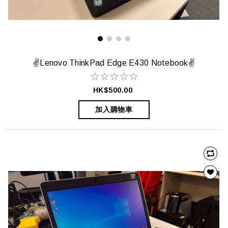
✌️Lenovo ThinkPad Edge E430 Notebook✌️
HK$500.00
加入購物車