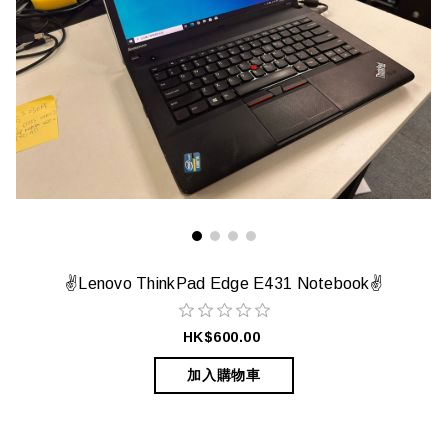
✌️Lenovo ThinkPad Edge E431 Notebook✌️
HK$600.00
加入購物車