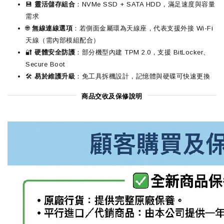
💾
靈活儲存組合
：NVMe SSD + SATA HDD，滿足速度與容量
需求
🌐
無線連線選項
：若側面金屬環為天線座，代表支援外接 Wi-Fi
天線（需內部模組配合）
🔐
硬體安全防護
：部分機型內建 TPM 2.0，支援 BitLocker、
Secure Boot
🛠️
易於維護升級
：免工具拆機設計，記憶體與硬碟可快速更換
商品交收及保修說明