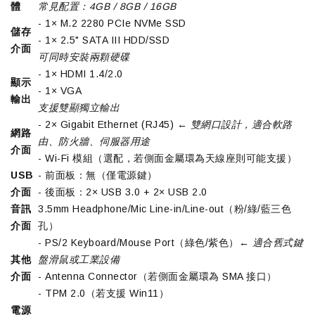
體
常見配置：4GB / 8GB / 16GB
- 1× M.2 2280 PCIe NVMe SSD
儲存
- 1× 2.5" SATA III HDD/SSD
介面
可同時安裝兩顆硬碟
- 1× HDMI 1.4/2.0
顯示
- 1× VGA
輸出
支援雙顯獨立輸出
- 2× Gigabit Ethernet (RJ45) ←
雙網口設計，適合軟路
網路
由、防火牆、伺服器用途
介面
- Wi-Fi 模組（選配，若側面金屬環為天線座則可能支援）
USB
- 前面板：無（僅電源鍵）
介面
- 後面板：2× USB 3.0 + 2× USB 2.0
音訊
3.5mm Headphone/Mic Line-in/Line-out（粉/綠/藍三色
介面
孔）
- PS/2 Keyboard/Mouse Port（綠色/紫色）←
適合舊式鍵
其他
盤滑鼠或工業設備
介面
- Antenna Connector（若側面金屬環為 SMA 接口）
- TPM 2.0（若支援 Win11）
電源