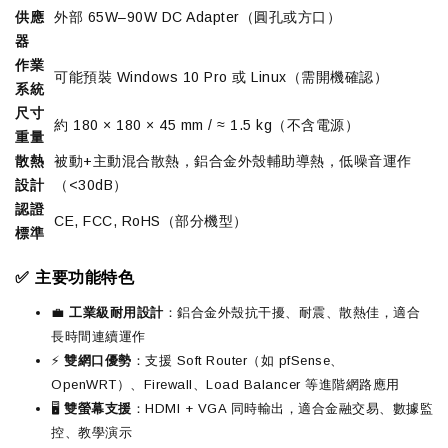
供應
外部 65W–90W DC Adapter（圓孔或方口）
器
作業
可能預裝 Windows 10 Pro 或 Linux（需開機確認）
系統
尺寸
約 180 × 180 × 45 mm / ≈ 1.5 kg（不含電源）
重量
散熱
被動+主動混合散熱，鋁合金外殼輔助導熱，低噪音運作
設計
（<30dB）
認證
CE, FCC, RoHS（部分機型）
標準
✅ 主要功能特色
💼
工業級耐用設計
：鋁合金外殼抗干擾、耐震、散熱佳，適合
長時間連續運作
⚡
雙網口優勢
：支援 Soft Router（如 pfSense、
OpenWRT）、Firewall、Load Balancer 等進階網路應用
🖥️
雙螢幕支援
：HDMI + VGA 同時輸出，適合金融交易、數據監
控、教學演示