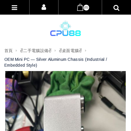
(0)
首頁
✌️二手電腦設備✌️
✌️桌面電腦✌️
OEM Mini PC — Silver Aluminum Chassis (Industrial /
Embedded Style)