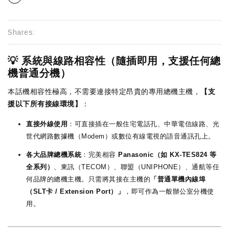
Shares:
💡 系統與線路相容性（隨插即用，支援任何總
機普通分機）
本話機相容性極高，不需要連接特定昂貴的專用總機主機，
【支
援以下所有接線環境】
：
直接外線使用
：可直接插在一般住宅電話孔、中華電信線路、光
世代網路數據機（Modem）或數位有線電視的語音通訊孔上。
各大品牌總機系統
：完美相容
Panasonic（如 KX-TES824 等
全系列）
、東訊（TECOM）、聯盟（UNIPHONE）、通航等任
何品牌的總機主機。只需將其接在主機的
「普通單機內線埠
（SLT卡 / Extension Port）」
，即可作為一般辦公室分機使
用。