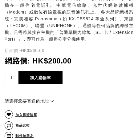
插在一般住宅電話孔、中華電信線路、光世代網路數據機
（Modem）或數位有線電視的語音通訊孔上。 各大品牌總機系
統：完美相容 Panasonic（如 KX-TES824 等全系列）、東訊
（TECOM）、聯盟（UNIPHONE）、通航等任何品牌的總機主
機。只需將其接在主機的「普通單機內線埠（SLT卡 / Extension
Port）」，即可作為一般辦公室分機使用。
店面價:
HK$500.00
網路價:
HK$200.00
加入購物車
請選擇您要寄送的地址
加入願望請單
商品比較
郵件給朋友