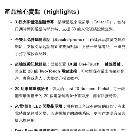
產品核心賣點（Highlights）
3 行大字體液晶顯示幕
：清晰呈現來電顯示（Caller ID）、當前
日期時間與通話時間計時。支援 50 組來電號碼記憶查詢。
全雙工免持聽筒通話（Speakerphone）
：內建高品質麥克風與
喇叭，支援免拿起話筒直接雙向對講，方便一邊講電話、一邊雙
手打字或抄寫紀錄。
超強速撥記憶群組
：面板配置
10 組 One-Touch 一鍵速撥鍵
，
另支援
20 組 Two-Touch 兩鍵速撥
，可輕鬆儲存最常聯絡的客
戶、廠商或家人，大幅提升撥號效率。
20 組末碼重撥記憶
：強大的 Last 20 Numbers Redial，可一鍵
翻查最近撥出的 20 個電話號碼並快速重撥，節省回撥時間。
來電/留言 LED 閃爍指示燈
：機身右上角設有醒目的紅燈，有來
電時會隨鈴聲閃爍。若連接相容的總機系統，更可作為語音留言
提示燈使用。
Data Port 數據擴充接口
：機身側邊自帶一組數據專用插孔，可