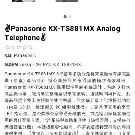
✌️Panasonic KX-TS881MX Analog
Telephone✌️
Panasonic
品牌:
2H-PAN-KX-TS881MX
商品料號（SKU）:
Panasonic KX-TS881MX 3行螢幕多功能免持來電顯示有線電話
機 (原廠) 產品簡介 辦公商務與居家通訊的極致高效機種！
Panasonic KX-TS881MX 採用標準單線有線設計，內建 3 行大
液晶顯示幕，能清晰完整地呈現來電號碼、通話時間與日期。配
備高品質全雙工免持聽筒雙向對講，並大幅升級了記憶撥號功能
（內建 10 組一鍵速撥與 20 組兩鍵速撥），更具備實用的來電
LED 指示燈，是企業辦公室普通分機擴充、或是精明家庭客廳使
用的最佳百搭首選。 💡 系統與線路相容性（隨插即用，支援任何
總機普通分機） 本話機相容性極高，不需要連接特定昂貴的專用
總機主機，【支援以下所有接線環境】：直接外線使用：可直接