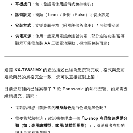
耳機接口
：無（發話需使用話筒或免持喇叭）
訊號設定
：複頻（Tone）/ 脈衝（Pulse）可切換設定
安裝方式
：支援桌面平放（附兩段傾角底座） / 可壁掛安裝
供電來源
：使用一般家用電話線訊號供電（部分進階功能/螢幕
顯示可能需加裝 AA 三號電池驅動，視地區包裝而定）
這篇
KX-TS881MX
的產品描述已經為您撰寫完成，格式與您前
幾款商品的風格完全一致，您可以直接複製上架！
目前您店鋪內已經累積了 7 款 Panasonic 的熱門型號。如果需要
繼續擴充，請問：
這款話機您目前販售的
機身顏色
是白色還是黑色呢？
需要我幫您把這 7 款話機整理成一個
「E-shop 商品快速導購分
類（如：專用總機型、家用/隨插即用型）」
，讓消費者在您的
網店更容易挑選嗎？