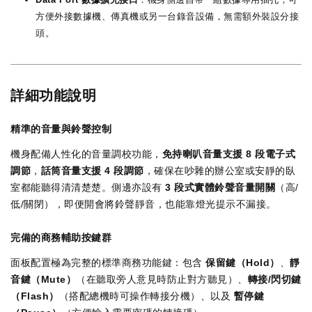
方便外接數據機、傳真機或另一台錄音設備，無需額外裝設分接
頭。
詳細功能說明
精準的音量與鈴聲控制
機身配備人性化的音量調校功能，
免持喇叭音量支援 8 段電子式
調節
，
話筒音量支援 4 段調節
，確保在吵雜的辦公室或安靜的臥
室都能聽得清清楚楚。側邊亦設有
3 段式實體鈴聲音量開關
（高/
低/關閉），即便開會將鈴聲靜音，也能靠燈光提示不漏接。
完備的商務輔助按鍵群
面板配置極為完整的標準商務功能鍵：包含
保留鍵（Hold）
、
靜
音鍵（Mute）
（在聽取旁人意見時防止對方聽見）、
轉接/閃切鍵
（Flash）
（搭配總機時可操作轉接分機）、以及
暫停鍵