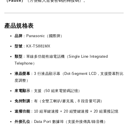
（Pause）
（方便輸入需要密碼的轉接碼）。
產品規格表
品牌
：Panasonic（國際牌）
型號
：KX-TS881MX
類型
：單線多功能有線電話機（Single Line Integrated
Telephone）
液晶螢幕
：3 行液晶顯示幕（Dot-Segment LCD，支援螢幕對比
度調整）
來電顯示
：支援（50 組來電號碼記憶）
免持對講
：有（全雙工喇叭/麥克風，8 段音量可調）
速撥功能
：10 組單鍵速撥 + 20 組雙鍵速撥 + 20 組重撥記憶
外接孔位
：Data Port 數據埠（支援外接傳真/錄音機）