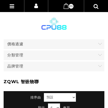
(0)
價格過濾
分類管理
品牌管理
ZQWL 智嵌物聯
排序由
顯示
每頁